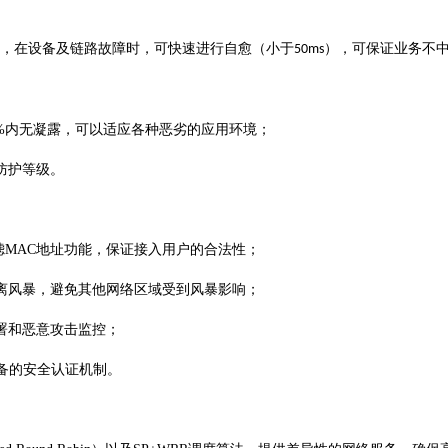
，在设备及链路故障时，可快速进行自愈（小于
），可保证业务不
50ms
95%内无凝露，可以适应各种恶劣的应用环境；
防护等级。
过滤MAC地址功能，保证接入用户的合法性；
离风暴，避免其他网络区域受到风暴影响；
署和恶意攻击监控
；
提供完备的安全认证机制
。