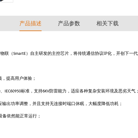
产品描述
产品参数
相关下载
网物联（
）自主研发的主控芯片，将传统通信协议IP化，开创
下一代
SmartE
顿，提高用户体验；
、
标准，支持
防雷能力，适应各种复杂安装环境及恶劣天气
0
IEC60950
6KV
应输出功率调整，并且支持无连接时端口休眠，大幅度降低功耗；
设备依然能正常运行；