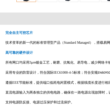
完全自主可控芯片
技术变革的新一代的标准管理型产品（
Standard Managed
），搭载易
高可靠的硬件设计
所有网口均采用
3
μ
镀金工艺，耐磨、抗氧化、易导电，减少网络卡
m
采用专业的防雷设计，符合国际
IEC61000-4-5
标准；符合安规
EN6095
遵循
EEE
节能标准，提供端口低耗电闲置模式，根据线缆长度进行相
直流电源输入为两条独立的供电电路，确保在一路电源出现故障时，
支持电源防反接、电源过压保护和过流保护。